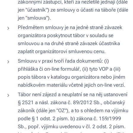
zákonnými zástupci, kteří za nezletilé jednají (dále
jen "účastník") ze smlouvy o účasti na táboře (dále
jen "smlouva").
Předmětem smlouvy je na jedné straně závazek
organizátora poskytnout tábor v souladu se
smlouvou a na druhé straně závazek účastníka
zaplatit organizátorovi smluvenou cenu.
Smlouvu v praxi tvoří řada dokumentů: (i)
přihláška či on-line formulář, (ii) tyto VOP a (iii)
popis tábora v katalogu organizátora nebo jiném
nabídkovém materiálu včetně jejich on-line verzí.
Tábor není zájezd a neuplatní se na něj ustanovení
§ 2521 a násl. zákona č. 89/2012 Sb., občanský
zákoník (dále jen "OZ"), a to s ohledem na výjimku
podle § 1 odst. 2 písm. b) zákona č. 159/1999
Sb., popř. výjimku uvedenou v čl. 2 odst. 2 písm.